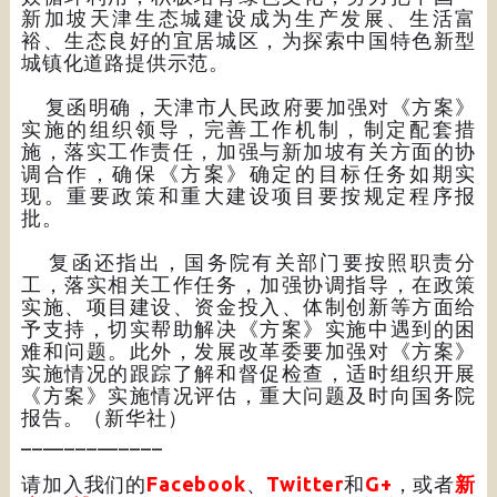
新加坡天津生态城建设成为生产发展、生活富
裕、生态良好的宜居城区，为探索中国特色新型
城镇化道路提供示范。
复函明确，天津市人民政府要加强对《方案》
实施的组织领导，完善工作机制，制定配套措
施，落实工作责任，加强与新加坡有关方面的协
调合作，确保《方案》确定的目标任务如期实
现。重要政策和重大建设项目要按规定程序报
批。
复函还指出，国务院有关部门要按照职责分
工，落实相关工作任务，加强协调指导，在政策
实施、项目建设、资金投入、体制创新等方面给
予支持，切实帮助解决《方案》实施中遇到的困
难和问题。此外，发展改革委要加强对《方案》
实施情况的跟踪了解和督促检查，适时组织开展
《方案》实施情况评估，重大问题及时向国务院
报告。（新华社）
_____________
请加入我们的
Facebook
、
Twitter
和
G+
，或者
新