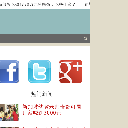
坡吃顿1350万元的晚饭，吃些什么？
距新加坡2小时车程的质朴
热门新闻
新加坡幼教老师奇货可居
月薪喊到3000元