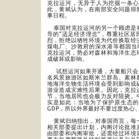
克拉运河，无异于人为挖掘一条心
此，黄斌认为，在南部安全问题得
事日程。
泰国对克拉运河的另一个顾虑是社
导的“适足经济理念”，尊重社区
烈，拒绝以牺牲环境为代价换取经
煤电厂、沙敦府的深水港等都因当
克拉运河，势必对森林和海洋生态
成破坏或影响。
试想运河如果开通，大量船只会从
名风景旅游区如斯米兰群岛、素林
地海洋生物生活环境会受到影响或
游业造成灾难性后果。因此，克拉
节，当地居民也会极力反对阻挠。
实是如此：当地为了保护原生态的
GDP，所以外界最好不要过度热心
黄斌归纳指出，对泰国而言，每一
相关部委提出计划，内阁讨论批准
由部委和内阁审批，还需经过环境