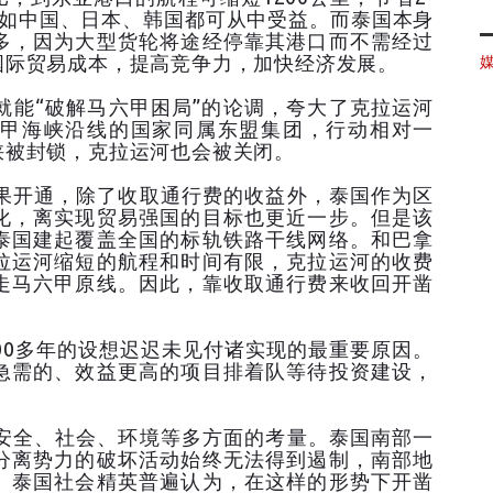
家如中国、日本、韩国都可从中受益。而泰国本身
多，因为大型货轮将途经停靠其港口而不需经过
国际贸易成本，提高竞争力，加快经济发展。
能“破解马六甲困局”的论调，夸大了克拉运河
甲海峡沿线的国家同属东盟集团，行动相对一
峡被封锁，克拉运河也会被关闭。
开通，除了收取通行费的收益外，泰国作为区
化，离实现贸易强国的目标也更近一步。但是该
泰国建起覆盖全国的标轨铁路干线网络。和巴拿
拉运河缩短的航程和时间有限，克拉运河的收费
走马六甲原线。因此，靠收取通行费来收回开凿
0多年的设想迟迟未见付诸实现的最重要原因。
急需的、效益更高的项目排着队等待投资建设，
全、社会、环境等多方面的考量。泰国南部一
分离势力的破坏活动始终无法得到遏制，南部地
。泰国社会精英普遍认为，在这样的形势下开凿