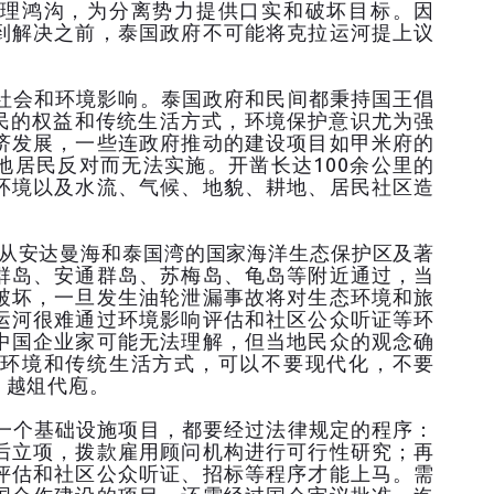
理鸿沟，为分离势力提供口实和破坏目标。因
到解决之前，泰国政府不可能将克拉运河提上议
会和环境影响。泰国政府和民间都秉持国王倡
居民的权益和传统生活方式，环境保护意识尤为强
济发展，一些连政府推动的建设项目如甲米府的
地居民反对而无法实施。开凿长达100余公里的
环境以及水流、气候、地貌、耕地、居民社区造
安达曼海和泰国湾的国家海洋生态保护区及著
群岛、安通群岛、苏梅岛、龟岛等附近通过，当
破坏，一旦发生油轮泄漏事故将对生态环境和旅
运河很难通过环境影响评估和社区公众听证等环
中国企业家可能无法理解，但当地民众的观念确
环境和传统生活方式，可以不要现代化，不要
、越俎代庖。
个基础设施项目，都要经过法律规定的程序：
后立项，拨款雇用顾问机构进行可行性研究；再
评估和社区公众听证、招标等程序才能上马。需