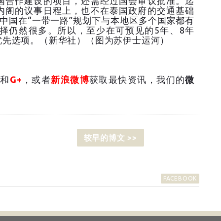
国合作建设的项目，还需经过国会审议批准。迄
内阁的议事日程上，也不在泰国政府的交通基础
中国在“一带一路”规划下与本地区多个国家都有
择仍然很多。所以，至少在可预见的5年、8年
优先选项。（新华社）（图为苏伊士运河）
和
G+
，或者
新浪微博
获取最快资讯，我们的
微
较早的博文 >>
FACEBOOK