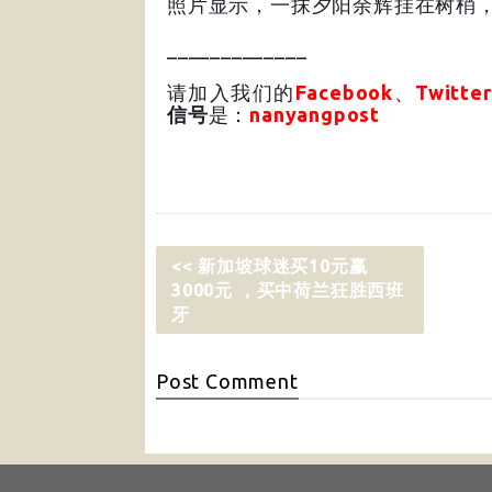
照片显示，一抹夕阳余辉挂在树梢
_____________
请加入我们的
Facebook
、
Twitter
信号
是：
nanyangpost
<< 新加坡球迷买10元赢
3000元 ，买中荷兰狂胜西班
牙
Post
Comment