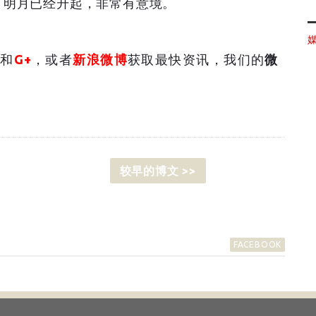
，明月已经升起，非常有意境。
和
G+
，或者
新浪微博
获取最快资讯，我们的
微
较早的博文 >>
FACEBOOK