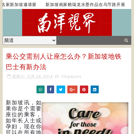
名家新加坡邀请展
新加坡画家赖瑞龙水墨作品在乌节路开展
3
乘公交需别人让座怎么办？新加坡地铁
巴士有新办法
星期六, 七月 26, 2014
Singapore
新加坡讯，如
果你是个需要
座位的乘客，
如年长人士或
孕妇，现在你
可以在所有地