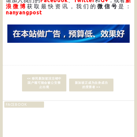
请加入我们的
Facebook
、
Twitter
和
G+
，或者
新
浪微博
获取最快资讯，我们的
微信号
是：
nanyangpost
<< 移民新加坡没注销中
国户籍可能会被公安禁
新加坡正成为自身成功
止出境
的受害者 >>
FACEBOOK