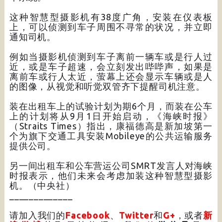
这种智慧型摄影机有38度广角，安装在仪表板
上，可以侦测到车子周围不寻常的状况，并立即
通知司机。
例如当摄影机侦测到车子离前一辆车或是行人过
近，或是车子超速，会立刻发出哔哔声，如果是
离前车或行人太近，萤幕上还会显示车辆或是人
的图像，从视觉和听觉双管齐下提醒司机注意。
装在出租车上的试验计划为期6个月，而装在公车
上的计划将从9月1日开始启动，《海峡时报》
（Straits Times）指出，康福德高是新加坡第一
个为旗下交通工具安装Mobileye的公共运输服务
提供公司。
另一间出租车和公车营运公司SMRT发言人对海峡
时报表示，他们未来会考虑加装这种智慧型摄影
机。（中央社）
_____________
请加入我们的
Facebook
、
Twitter
和
G+
，或者
新