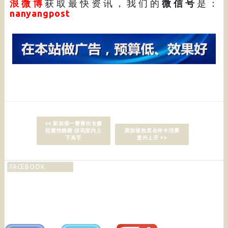
浪微博
获取最快资讯，我们的
微信号
是：
nanyangpost
<< 新加坡一警察向女嫌
犯索性贿赂 侦讯室内上
新加坡热卖会持卡消费
下其手
意外上升 >>
FACEBOOK