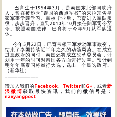
巴育生于1954年3月，是泰国东北部呵叻府
人，曾在被称为“泰国的西点军校”的朱拉宗告皇
家军事学院学习。军校毕业后，巴育进入军队服
役，步步晋升，直到2010年10月接任陆军司令至
今。按照泰国法律，巴育将于今年9月从军队退
休。
今年5月22日，巴育带领三军发动军事政变，
结束了泰国持续近半年之久的动荡局势。在成立
过渡政府的同时，泰国还将成立改革委员会，计
划用一年的时间对泰国各方面进行改革。预计到
明年年底泰国将举行大选，选出一个民选政府。
（新华社）
_____________
请加入我们的
Facebook
、
Twitter
和
G+
，或者
新
浪微博
获取最快资讯，我们的
微信号
是：
nanyangpost