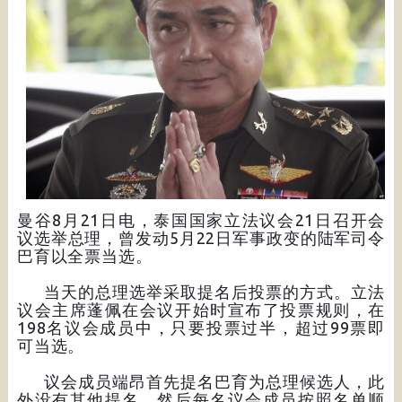
曼谷8月21日电，泰国国家立法议会21日召开会
议选举总理，曾发动5月22日军事政变的陆军司令
巴育以全票当选。
当天的总理选举采取提名后投票的方式。立法
议会主席蓬佩在会议开始时宣布了投票规则，在
198名议会成员中，只要投票过半，超过99票即
可当选。
议会成员端昂首先提名巴育为总理候选人，此
外没有其他提名。然后每名议会成员按照名单顺