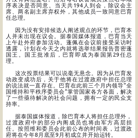
序表决是否同意。当天共194人到会，除议会主
席、两名副主席弃权外，其他成员一致同意巴育
任总理。
因为没有安排候选人阐述观点的环节，巴育本
人并未出现在议会。据泰国媒体报道，巴育当天
上午赴外府参加活动。蓬佩在会议前接受采访时
透露，计划在今天之内就将选举结果报告普密蓬
国王。国王批准后，巴育即成为泰国第29任总
理。
这次投票结果可以说毫无悬念。因为从巴育发
动政变成功后，关于他将在过渡政府中担任总理
的说法就一直存在。巴育在此前三个月内领导“全
国维持和平秩序委员会”掌管国家各方各面，解决
了一些亟待解决的社会问题，拥有一定的民众支
持率。
据泰国媒体报道，除巴育本人将担任总理外，
过渡政府中的部分内阁成员也将由军方高层担
任。按照维和委员会此前公布的时间表，过渡政
府将在今年8月底至9月初成立并开始运转。