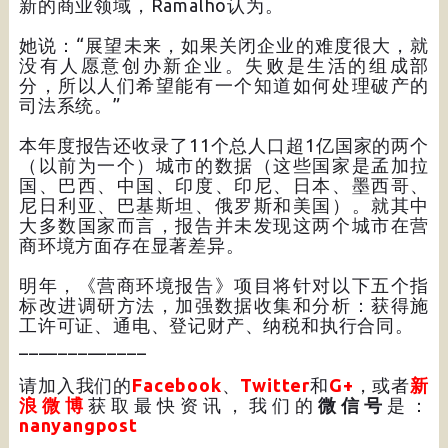
新的商业领域，Ramalho认为。
她说：“展望未来，如果关闭企业的难度很大，就
没有人愿意创办新企业。失败是生活的组成部
分，所以人们希望能有一个知道如何处理破产的
司法系统。”
本年度报告还收录了11个总人口超1亿国家的两个
（以前为一个）城市的数据（这些国家是孟加拉
国、巴西、中国、印度、印尼、日本、墨西哥、
尼日利亚、巴基斯坦、俄罗斯和美国）。就其中
大多数国家而言，报告并未发现这两个城市在营
商环境方面存在显著差异。
明年，《营商环境报告》项目将针对以下五个指
标改进调研方法，加强数据收集和分析：获得施
工许可证、通电、登记财产、纳税和执行合同。
_____________
请加入我们的
Facebook
、
Twitter
和
G+
，或者
新
浪微博
获取最快资讯，我们的
微信号
是：
nanyangpost