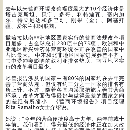
去年以来营商环境改善幅度最大的10个经济体是
塔吉克斯坦、贝宁、多哥、科特迪瓦、塞内加
尔、特立尼达和多巴哥、刚果（金）、阿塞拜
疆、爱尔兰和阿联酋。
撒哈拉以南非洲地区国家实行的营商法规改革项
目最多，占全球总计230项中的75项，欧洲和中
亚地区新兴经济体营商环境在正在改善的国家中
占比最大。 中东和北非地区国家进展参差不齐，
其中受冲突影响的叙利亚排名垫底。南亚地区实
行的改革项目最少。
尽管报告涉及的国家中有80%的国家均在去年完
善了营商法规，但仅有约三分之一国家的排名有
所上升。不过，随着各国均采取措施完善其营商
环境，改革方面做得最好与做得最差的国家之间
的差距有所缩小，《营商环境报告》项目经理
Rita Ramalho女士介绍说。
她说：“今年的营商便捷度高于去年、两年前或十
年前。我们看到，得分最低的经济体正在加大改