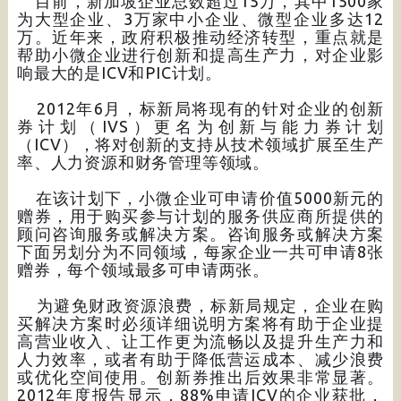
目前，新加坡企业总数超过15万，其中1500家
为大型企业、3万家中小企业、微型企业多达12
万。近年来，政府积极推动经济转型，重点就是
帮助小微企业进行创新和提高生产力，对企业影
响最大的是ICV和PIC计划。
2012年6月，标新局将现有的针对企业的创新
券计划（IVS）更名为创新与能力券计划
（ICV），将对创新的支持从技术领域扩展至生产
率、人力资源和财务管理等领域。
在该计划下，小微企业可申请价值5000新元的
赠券，用于购买参与计划的服务供应商所提供的
顾问咨询服务或解决方案。咨询服务或解决方案
下面另划分为不同领域，每家企业一共可申请8张
赠券，每个领域最多可申请两张。
为避免财政资源浪费，标新局规定，企业在购
买解决方案时必须详细说明方案将有助于企业提
高营业收入、让工作更为流畅以及提升生产力和
人力效率，或者有助于降低营运成本、减少浪费
或优化空间使用。创新券推出后效果非常显著。
2012年度报告显示，88%申请ICV的企业获批，