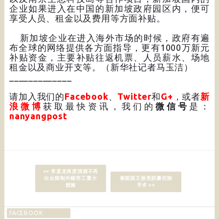
企业如果进入在中国的新加坡政府园区内，便可
享受人员、租金以及费用等方面补贴。
新加坡企业在进入海外市场的时候，政府有遍
布全球的网络提供各方面指导，更有1000万新元
补贴资金，主要补贴往返机票、人员薪水、场地
租金以及商业开支等。（新华社记者马玉洁）
_____________
请加入我们的
Facebook
、
Twitter
和
G+
，或者
新
浪微博
获取最快资讯，我们的
微信号
是：
nanyangpost
<< 李显龙再度强调不再
出台限制外籍劳工重大
泰国国王接受胆囊切除
措施
手术 >>
FACEBOOK