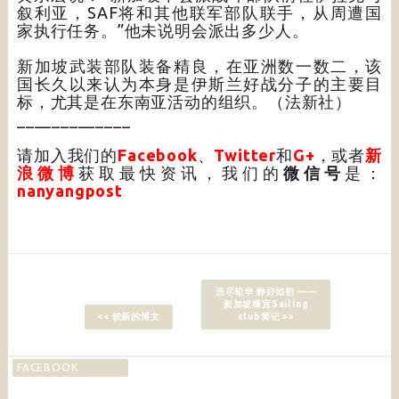
叙利亚，SAF将和其他联军部队联手，从周遭国
家执行任务。”他未说明会派出多少人。
新加坡武装部队装备精良，在亚洲数一数二，该
国长久以来认为本身是伊斯兰好战分子的主要目
标，尤其是在东南亚活动的组织。（法新社）
_____________
请加入我们的
Facebook
、
Twitter
和
G+
，或者
新
浪微博
获取最快资讯，我们的
微信号
是：
nanyangpost
洗尽铅华 静好如初 ——
新加坡樟宜Sailing
<< 较新的博文
club简记 >>
FACEBOOK