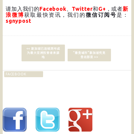
请加入我们的
Facebook
、
Twitter
和
G+
，或者
新
浪微博
获取最快资讯，我们的
微信订阅号
是：
sgnypost
<< 新加坡已连续两年成
为最大亚洲投资者来源
“最贵城市”新加坡究竟
地
贵在那里 >>
FACEBOOK