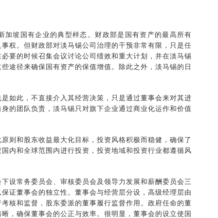
加坡国有企业的典型样态。财政部是国有资产的最高所有
人事权。但财政部对淡马锡公司治理的干预非常有限，只是任
在必要的时候召集会议讨论公司绩效和重大计划，并在淡马锡
这些途径来确保国有资产的保值增值。除此之外，淡马锡的日
是如此，不直接介入其经营决策，只是通过董事会来对其进
自身的团队负责，淡马锡只对旗下企业通过商业化运作和价值
原则和股东收益最大化目标，投资风格积极而稳健，确保了
坡国内和全球范围内进行投资，投资地域和投资行业都遵循风
下设常务委员会、审核委员会及领导力发展和薪酬委员会三
以保证董事会的独立性。董事会与经营层分设，高级经理层由
行考核和监督，股东委派的董事履行监督作用。政府任命的董
清晰，确保董事会的公正与效率。很明显，董事会的设立使国