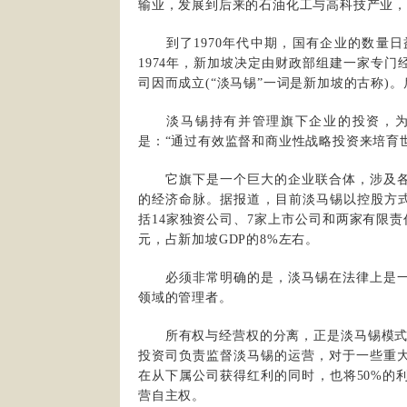
输业，发展到后来的石油化工与高科技产业
到了1970年代中期，国有企业的数量日
1974年，新加坡决定由财政部组建一家专
司因而成立(“淡马锡”一词是新加坡的古称)
淡马锡持有并管理旗下企业的投资，为新
是：“通过有效监督和商业性战略投资来培育
它旗下是一个巨大的企业联合体，涉及各
的经济命脉。据报道，目前淡马锡以控股方式
括14家独资公司、7家上市公司和两家有限责
元，占新加坡GDP的8%左右。
必须非常明确的是，淡马锡在法律上是一
领域的管理者。
所有权与经营权的分离，正是淡马锡模式的
投资司负责监督淡马锡的运营，对于一些重
在从下属公司获得红利的同时，也将50%的
营自主权。