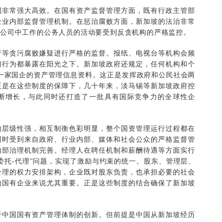
非常强大高效。在国有资产监督管理方面，既有行政主管部
企业内部监督管理机制。在惩治腐败方面，新加坡的法治非常
股公司中工作的公务人员的活动要受到反贪机构的严格监控。
等贪污腐败嫌疑进行严格的监督。报纸、电视台等机构会频
切行为都暴露在阳光之下。新加坡政府还规定，任何机构和个
一家国企的资产管理信息资料。这正是发挥政府和公民社会两
正是在这些制度的保障下，几十年来，淡马锡等新加坡政府控
断增长，与此同时还打造了一批具有国际竞争力的全球性企
层级性强，相互制衡色彩明显，整个国资管理运行过程都在
同时受到来自政府、行业内部、媒体和社会公众的严格监督管
内部治理机制完善。经理人在聘任机制和薪酬待遇等方面实行
委托-代理”问题，实现了激励与约束的统一。股东、管理层、
合理的权力安排架构，企业既对股东负责，也承担必要的社会
的国有企业来说尤其重要。正是这些制度的结合确保了新加坡
中国国有资产管理体制的创新。但前提是中国从新加坡经历