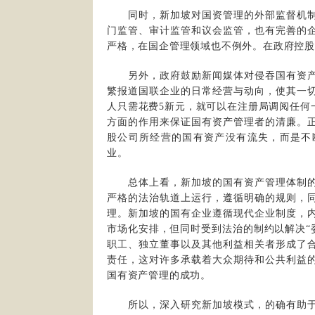
同时，新加坡对国资管理的外部监督机制
门监管、审计监管和议会监管，也有完善的
严格，在国企管理领域也不例外。在政府控
另外，政府鼓励新闻媒体对侵吞国有资产
繁报道国联企业的日常经营与动向，使其一
人只需花费5新元，就可以在注册局调阅任何
方面的作用来保证国有资产管理者的清廉。
股公司所经营的国有资产没有流失，而是不
业。
总体上看，新加坡的国有资产管理体制的
严格的法治轨道上运行，遵循明确的规则，
理。新加坡的国有企业遵循现代企业制度，
市场化安排，但同时受到法治的制约以解决“
职工、独立董事以及其他利益相关者形成了
责任，这对许多承载着大众期待和公共利益
国有资产管理的成功。
所以，深入研究新加坡模式，的确有助于