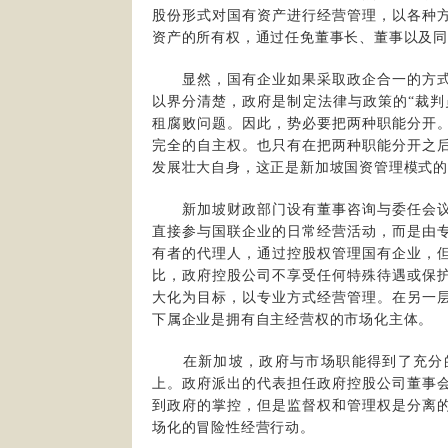
股份形式对国有资产进行经营管理，以各种
资产的所有权，通过任免董事长、董事以及
显然，国有企业如果采取政企合一的方式
以界分清楚，政府是制定法律与政策的“裁判
租腐败问题。因此，势必要把两种职能分开
完全的自主权。也只有在把两种职能分开之
发展壮大自身，这正是新加坡国资管理模式的
新加坡财政部门设有董事咨询与委任会议
直接参与国联企业的日常经营活动，而是由
有者的代理人，通过控股权管理国有企业，
比，政府控股公司不享受任何特殊待遇或保
大化为目标，以专业方式经营管理。在另一
下属企业是拥有自主经营权的市场化主体。
在新加坡，政府与市场职能得到了充分的
上。政府派出的代表担任政府控股公司董事
到政府的掌控，但是监督权和管理权是分离
场化的冒险性经营行动。