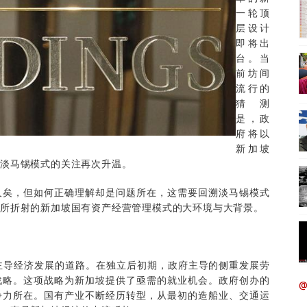
一轮顶
层设计
即将出
台。当
前坊间
流行的
猜测
是，政
府将以
新加坡
对淡马锡模式的关注再次升温。
矣，但如何正确理解却是问题所在，这需要回溯淡马锡模式
它所折射的新加坡国有资产经营管理模式的大环境与大背景。
主导经济发展的道路。在独立后初期，政府主导的侧重发展劳
战略。这项战略为新加坡提供了亟需的就业机会。政府创办的
@
争力所在。国有产业不断经历转型，从最初的造船业、交通运