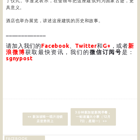
了仪式。李显龙表示，在金禧年把这座建筑列为国家古迹，更
具意义。
酒店也举办展览，讲述这座建筑的历史和故事。
_____________
请加入我们的
Facebook
、
Twitter
和
G+
，或者
新
浪微博
获取最快资讯，我们的
微信订阅号
是：
sgnypost
3分钟新加坡新闻早餐，
<< 新加坡唯一唱片连锁
一帖读遍大小事（12月
店逆势而上
7日，星期一） >>
FACEBOOK