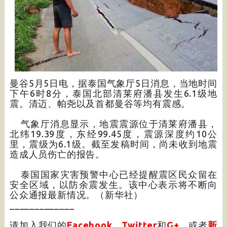
曼谷5月5日电，据泰国气象厅5日消息，当地时间
下午6时8分，泰国北部清莱府潘县发生6.1级地
震。清迈、帕尧以及首都曼谷等均有震感。
气象厅消息显示，地震震源位于清莱府潘县，
北纬19.39度，东经99.45度，震源深度约10公
里，震级为6.1级。截至发稿时间，尚未收到地震
造成人员伤亡的报告。
泰国国家灾害预警中心已经提醒震区民众留在
安全区域，以防余震发生。该中心表示将不断向
公众通报最新情况。（新华社）
_____________
请加入我们的
Facebook
、
Twitter
和
G+
，或者
新