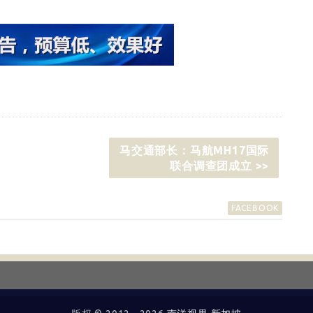
马交通部长：马航MH17国际
联合调查团成立 >>
FACEBOOK