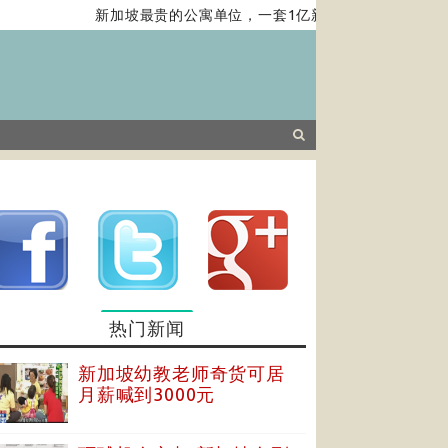
新加坡最贵的公寓单位，一套1亿新元，带你去看……
亚洲
热门新闻
新加坡幼教老师奇货可居
月薪喊到3000元