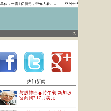
位，一套1亿新元，带你去看……
亚洲十大旅游景点：新加坡恭锡
热门新闻
与股神巴菲特午餐 新加坡
富商掏217万美元