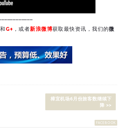
____________
和
G+
，或者
新浪微博
获取最快资讯，我们的
微
樟宜机场6月份旅客数继续下
降 >>
FACEBOOK