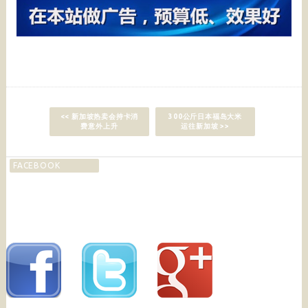
<< 新加坡热卖会持卡消
300公斤日本福岛大米
费意外上升
运往新加坡 >>
FACEBOOK