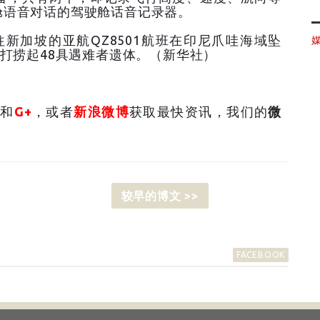
舱语音对话的驾驶舱话音记录器。
新加坡的亚航QZ8501航班在印尼爪哇海域坠
已打捞起48具遇难者遗体。（新华社）
和
G+
，或者
新浪微博
获取最快资讯，我们的
微
较早的博文 >>
FACEBOOK