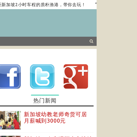
加坡2小时车程的质朴渔港，带你去玩！
“澄鉴和光”——中国书
热门新闻
新加坡幼教老师奇货可居
月薪喊到3000元