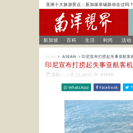
亚洲十大旅游景点：新加坡恭锡路你去过吗？
新加坡
百科
生活
时尚
活动
Home
ASEAN
印尼宣布打捞起失事亚航客
印尼宣布打捞起失事亚航客
星期一, 一月 12, 2015
ASEAN
WhatsApp
Facebook
T