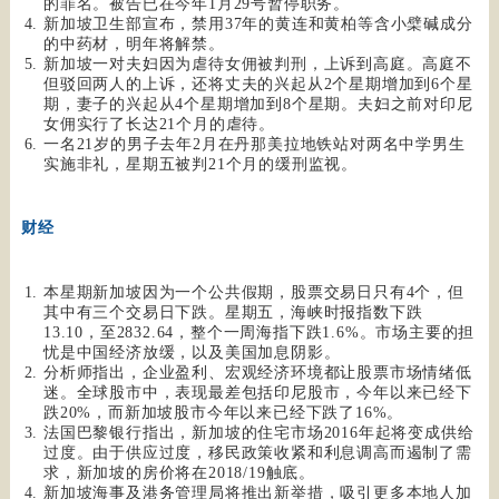
的罪名。被告已在今年1月29号暂停职务。
新加坡卫生部宣布，禁用37年的黄连和黄柏等含小檗碱成分
的中药材，明年将解禁。
新加坡一对夫妇因为虐待女佣被判刑，上诉到高庭。高庭不
但驳回两人的上诉，还将丈夫的兴起从2个星期增加到6个星
期，妻子的兴起从4个星期增加到8个星期。夫妇之前对印尼
女佣实行了长达21个月的虐待。
一名21岁的男子去年2月在丹那美拉地铁站对两名中学男生
实施非礼，星期五被判21个月的缓刑监视。
财经
本星期新加坡因为一个公共假期，股票交易日只有4个，但
其中有三个交易日下跌。星期五，海峡时报指数下跌
13.10，至2832.64，整个一周海指下跌1.6%。市场主要的担
忧是中国经济放缓，以及美国加息阴影。
分析师指出，企业盈利、宏观经济环境都让股票市场情绪低
迷。全球股市中，表现最差包括印尼股市，今年以来已经下
跌20%，而新加坡股市今年以来已经下跌了16%。
法国巴黎银行指出，新加坡的住宅市场2016年起将变成供给
过度。由于供应过度，移民政策收紧和利息调高而遏制了需
求，新加坡的房价将在2018/19触底。
新加坡海事及港务管理局将推出新举措，吸引更多本地人加