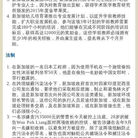
护专业人士，因为对教育做出贡献，获得学术医学教育研究
所颁发的2015年度金苹果奖。
新加坡幼儿培育署推出专业发展计划，以提升学前教师技
能，扩大职业发展机会。参与这项3年计划的学前教师需要
完成180个小时的培训，他们能够在完成不同阶段的培训目
标后，获得高达12000元的奖励金。这些学前教师必须拥有
至少3年的相关经验，并由雇主提名，提名将从下个月开
始。
法制
在新加坡的一名日本工程师，因为使用手机在一个旅馆偷拍
女性沐浴被判坐牢50天，他是在偷拍一名妙龄中国女郎时，
罪行败露的。
在跨境烟霾污染法令下，新加坡政府首次对四家印度尼西亚
公司发出通知，要求他们采取相应措施，制止和避免林火扩
散。这是新加坡首次向外国公司发出这类通知。新加坡环境
部长警告说，这些公司的执行人员若途经新加坡，或在新加
坡处理财务交易，及在新加坡筹款，或在新加坡做生意，他
们必须很小心。
一名涉嫌贪污35000元的警曹长今天被控上法庭。28岁的被
告Woo Poh Liang面对两项收贿的控状，被告涉嫌在去年9月
向一名嫌犯收贿，以避免对方被提控。除了这两项抵触防止
贪污法令的罪名，被告也面对触犯公共赌场法令和赌注法令