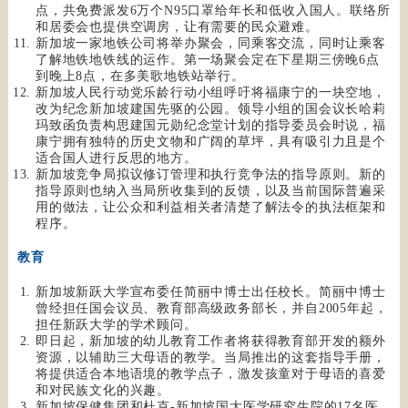
点，共免费派发6万个N95口罩给年长和低收入国人。联络所
和居委会也提供空调房，让有需要的民众避难。
新加坡一家地铁公司将举办聚会，同乘客交流，同时让乘客
了解地铁地铁线的运作。第一场聚会定在下星期三傍晚6点
到晚上8点，在多美歌地铁站举行。
新加坡人民行动党乐龄行动小组呼吁将福康宁的一块空地，
改为纪念新加坡建国先驱的公园。领导小组的国会议长哈莉
玛致函负责构思建国元勋纪念堂计划的指导委员会时说，福
康宁拥有独特的历史文物和广阔的草坪，具有吸引力且是个
适合国人进行反思的地方。
新加坡竞争局拟议修订管理和执行竞争法的指导原则。新的
指导原则也纳入当局所收集到的反馈，以及当前国际普遍采
用的做法，让公众和利益相关者清楚了解法令的执法框架和
程序。
教育
新加坡新跃大学宣布委任简丽中博士出任校长。简丽中博士
曾经担任国会议员、教育部高级政务部长，并自2005年起，
担任新跃大学的学术顾问。
即日起，新加坡的幼儿教育工作者将获得教育部开发的额外
资源，以辅助三大母语的教学。当局推出的这套指导手册，
将提供适合本地语境的教学点子，激发孩童对于母语的喜爱
和对民族文化的兴趣。
新加坡保健集团和杜克-新加坡国大医学研究生院的17名医