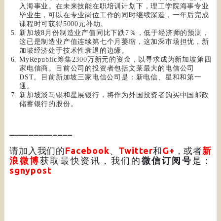
入海事业。在未来技能在职培训计划下，理工学院海事专业
毕业生，可以在专业岗位工作的同时继续深造，一年后完成
课程时可获得5000元补助。
新加坡8月份制造业产值同比下跌7％，低于经济师的预测，
这已是制造业产值连续第七个月萎缩，这加深市场担忧，新
加坡经济处于技术性衰退的边缘。
MyRepublic筹集2300万新元的资金，以寻求成为新加坡第四
家电信商。目前公司的投资者包括文莱最大的电信公司
DST。目前新加坡三家电信公司是：新电信、星和和第一
通。
新加坡淡马锡和星展银行，将作为外国投资者购买中国邮政
储蓄银行的股份。
_____________
请加入我们的
Facebook
、
Twitter
和
G+
，或者
新
浪微博
获取最快资讯，我们的
微信订阅号
是：
sgnypost