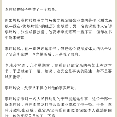
李玮玲在帖子中讲了一个故事。
新加坡报业控股前英文与马来文总编辑张业成的著作《测试底
线—我在<海峡时报>的经历》出版后，另一名资深媒体人告诉
李玮玲，张业成很狡猾，他要求李光耀写一篇序言，但却在书
中骂李光耀。
李玮玲说，他一直没读这本书，但把这位资深媒体人的话告诉
了父亲李光耀，李光耀听后，只是耸了耸肩。
李玮玲写道，几个星期前，她看到已故父亲的书架上有这本
书，于是就读了一遍。她说，这完全是事实的陈述，并不是要
试图批评。
李玮玲说，父亲从不担心对他的事实评论。
李玮玲后来对一名人民行动党的干部提起这件事，这位干部告
诉李玮玲，总理李显龙打电话给张业成骂了他一顿。于是，李
玮玲致电张业成，说父亲没有受到那位资深媒体人说法的困
扰，他的反应只是耸了一下肩。