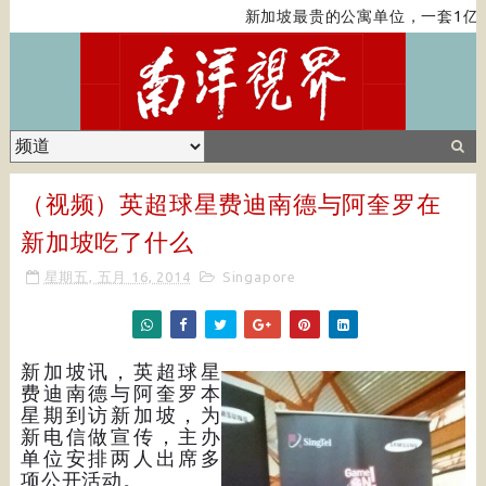
新加坡最贵的公寓单位，一套1亿
（视频）英超球星费迪南德与阿奎罗在
新加坡吃了什么
星期五, 五月 16, 2014
Singapore
新加坡讯，英超球星
费迪南德与阿奎罗本
星期到访新加坡，为
新电信做宣传，主办
单位安排两人出席多
项公开活动。