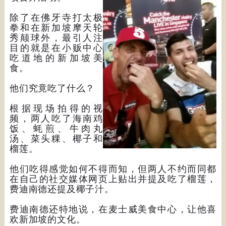
除了在佛牙寺打太极
拳和在新加坡摩天轮
秀颠球外，最引人注
目的就是在小贩中心
吃道地的新加坡美
食。
他们究竟吃了什么？
根据现场拍得的视
频，两人吃了海南鸡
饭、蚝煎、牛肉丸
汤、菜头粿、椰子和
榴莲。
他们吃得感觉如何不得而知，但两人不约而同都
在自己的社交媒体网页上贴出并提及吃了榴莲，
费迪南德还提及椰子汁。
费迪南德还特地说，在麦士威美食中心，让他喜
欢新加坡的文化。