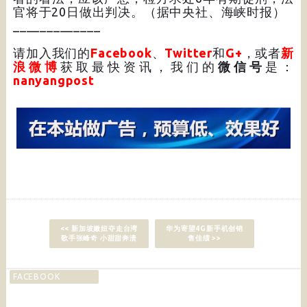
官将于20日做出判决。（据中央社、海峡时报）
_____________
请加入我们的
Facebook
、
Twitter
和
G+
，或者
新
浪微博
获取最快资讯，我们的
微信号
是：
nanyangpost
<< 新加坡嫩妞夺走台湾
华为寄望4G新手机创销
歌手张峰奇 小甜甜奔溃
售佳绩 >>
FACEBOOK