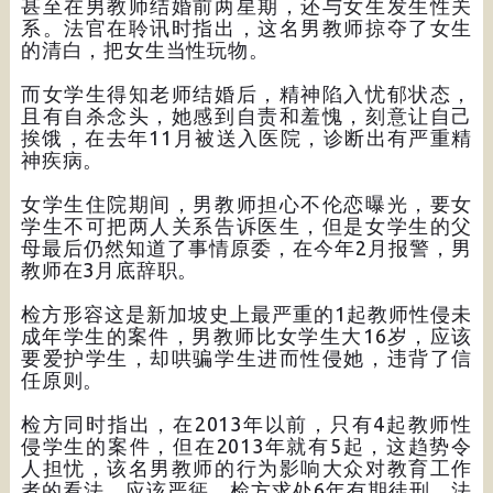
甚至在男教师结婚前两星期，还与女生发生性关
系。法官在聆讯时指出，这名男教师掠夺了女生
的清白，把女生当性玩物。
而女学生得知老师结婚后，精神陷入忧郁状态，
且有自杀念头，她感到自责和羞愧，刻意让自己
挨饿，在去年11月被送入医院，诊断出有严重精
神疾病。
女学生住院期间，男教师担心不伦恋曝光，要女
学生不可把两人关系告诉医生，但是女学生的父
母最后仍然知道了事情原委，在今年2月报警，男
教师在3月底辞职。
检方形容这是新加坡史上最严重的1起教师性侵未
成年学生的案件，男教师比女学生大16岁，应该
要爱护学生，却哄骗学生进而性侵她，违背了信
任原则。
检方同时指出，在2013年以前，只有4起教师性
侵学生的案件，但在2013年就有5起，这趋势令
人担忧，该名男教师的行为影响大众对教育工作
者的看法，应该严惩，检方求处6年有期徒刑，法