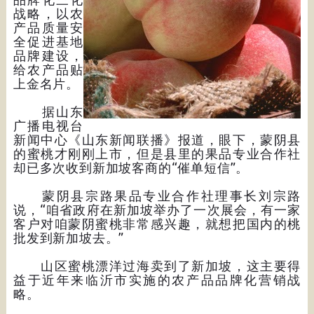
战略，以农
产品质量安
全促进基地
品牌建设，
给农产品贴
上金名片。
据山东
广播电视台
新闻中心《山东新闻联播》报道，眼下，蒙阴县
的蜜桃才刚刚上市，但是县里的果品专业合作社
却已多次收到新加坡客商的“催单短信”。
蒙阴县宗路果品专业合作社理事长刘宗路
说，“咱省政府在新加坡举办了一次展会，有一家
客户对咱蒙阴蜜桃非常感兴趣，就想把国内的桃
批发到新加坡去。”
山区蜜桃漂洋过海卖到了新加坡，这主要得
益于近年来临沂市实施的农产品品牌化营销战
略。