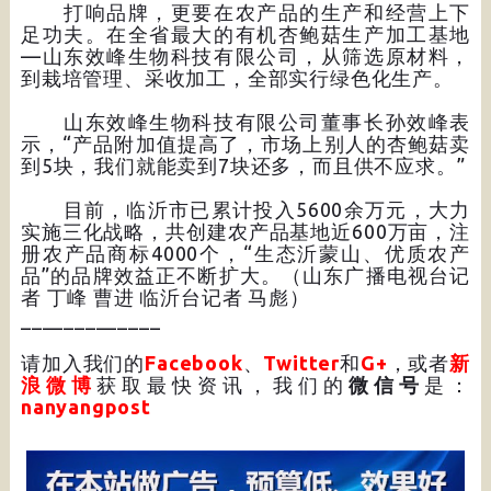
打响品牌，更要在农产品的生产和经营上下
足功夫。在全省最大的有机杏鲍菇生产加工基地
—山东效峰生物科技有限公司，从筛选原材料，
到栽培管理、采收加工，全部实行绿色化生产。
山东效峰生物科技有限公司董事长孙效峰表
示，“产品附加值提高了，市场上别人的杏鲍菇卖
到5块，我们就能卖到7块还多，而且供不应求。”
目前，临沂市已累计投入5600余万元，大力
实施三化战略，共创建农产品基地近600万亩，注
册农产品商标4000个，“生态沂蒙山、优质农产
品”的品牌效益正不断扩大。（山东广播电视台记
者 丁峰 曹进 临沂台记者 马彪）
_____________
请加入我们的
Facebook
、
Twitter
和
G+
，或者
新
浪微博
获取最快资讯，我们的
微信号
是：
nanyangpost