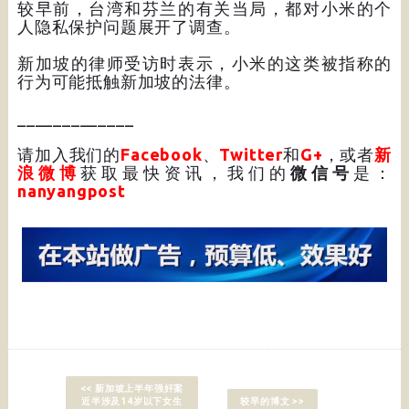
较早前，台湾和芬兰的有关当局，都对小米的个
人隐私保护问题展开了调查。
新加坡的律师受访时表示，小米的这类被指称的
行为可能抵触新加坡的法律。
_____________
请加入我们的
Facebook
、
Twitter
和
G+
，或者
新
浪微博
获取最快资讯，我们的
微信号
是：
nanyangpost
<< 新加坡上半年强奸案
近半涉及14岁以下女生
较早的博文 >>