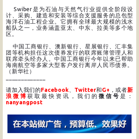
Swiber是为石油与天然气行业提供全阶段设
计、采购、建造和安装等综合支援服务的总包型
海洋石油工程企业。它拥有全球最大规模的浅水
船队之一，业务涵盖亚太、中东、拉美等多个地
区。
中国工商银行、澳新银行、星展银行、汇丰集
团等机构担任这次债券发行的联席账簿管理人和
联席牵头经办人。中国工商银行今年以来已帮助
海南航空等多家大型客户发行离岸人民币债券。
（新华社）
_____________
请加入我们的
Facebook
、
Twitter
和
G+
，或者
新
浪微博
获取最快资讯，我们的
微信号
是：
nanyangpost