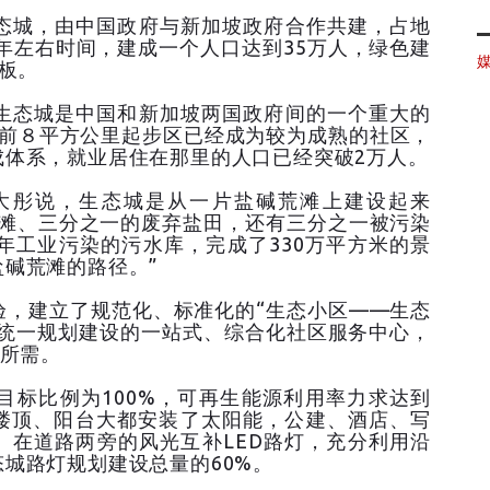
城，由中国政府与新加坡政府合作共建，占地
0年左右时间，建成一个人口达到35万人，绿色建
样板。
态城是中国和新加坡两国政府间的一个重大的
目前８平方公里起步区已经成为较为成熟的社区，
成体系，就业居住在那里的人口已经突破2万人。
彤说，生态城是从一片盐碱荒滩上建设起来
荒滩、三分之一的废弃盐田，还有三分之一被污染
年工业污染的污水库，完成了330万平方米的景
碱荒滩的路径。”
，建立了规范化、标准化的“生态小区——生态
。统一规划建设的一站式、综合化社区服务中心，
活所需。
标比例为100%，可再生能源利用率力求达到
的楼顶、阳台大都安装了太阳能，公建、酒店、写
。在道路两旁的风光互补LED路灯，充分利用沿
城路灯规划建设总量的60%。