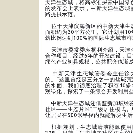
天津生态城，将高标准探索中国绿
的发布会上表示，中新天津生态城
路提供示范。
位于天津滨海新区的中新天津生态
面积约为30平方公里。它计划用1
筑比例达到100%的国际生态城市
天津市委常委袁桐利介绍，天津生
合作项目，经过6年的开发建设，
绿色产业初具规模，公共配套也渐
中新天津生态城管委会主任徐大
的。“这里曾经是三分之一的盐碱
的水面。我们彻底治理了积存40多
观绿化，探索了一条综合开发利用盐
中新天津生态城还借鉴新加坡经验
社区——生态片区”三级居住模式
让居民在500米半径内就能解决生
根据规划，生态城清洁能源使用目
20%。目前，生态城内社区住宅