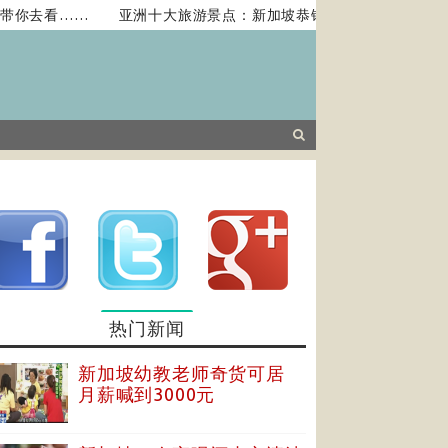
去看……
亚洲十大旅游景点：新加坡恭锡路你去过吗？
政府
热门新闻
新加坡幼教老师奇货可居
月薪喊到3000元