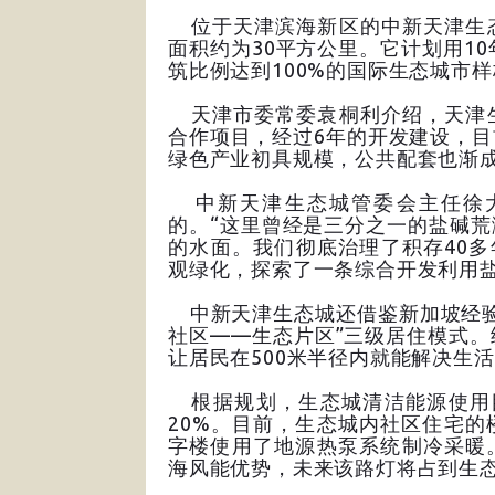
位于天津滨海新区的中新天津生态
面积约为30平方公里。它计划用1
筑比例达到100%的国际生态城市
天津市委常委袁桐利介绍，天津生
合作项目，经过6年的开发建设，
绿色产业初具规模，公共配套也渐
中新天津生态城管委会主任徐大
的。“这里曾经是三分之一的盐碱
的水面。我们彻底治理了积存40多
观绿化，探索了一条综合开发利用盐
中新天津生态城还借鉴新加坡经验
社区——生态片区”三级居住模式
让居民在500米半径内就能解决生
根据规划，生态城清洁能源使用目
20%。目前，生态城内社区住宅
字楼使用了地源热泵系统制冷采暖
海风能优势，未来该路灯将占到生态