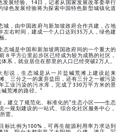
色发展经验。14日，记者从国家发展改革委举行
的绿色发展经验将为探索中国特色新型城镇化道
城，由中国政府与新加坡政府合作共建，占地
0年左右时间，建成一个人口达到35万人，绿色建
样板。
态城是中国和新加坡两国政府间的一个重大的
目前８平方公里起步区已经成为较为成熟的社区，
成体系，就业居住在那里的人口已经突破2万人。
彤说，生态城是从一片盐碱荒滩上建设起来
荒滩、三分之一的废弃盐田，还有三分之一被污染
年工业污染的污水库，完成了330万平方米的景
碱荒滩的路径。”
，建立了规范化、标准化的“生态小区——生态
。统一规划建设的一站式、综合化社区服务中心，
活所需。
标比例为100%，可再生能源利用率力求达到
的楼顶、阳台大都安装了太阳能，公建、酒店、写