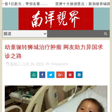
一套1亿新元，带你去看……
亚洲十大旅游景点：新加坡恭锡路你
幼童辗转狮城治疗肿瘤 网友助力异国求
诊之路
星期二, 三月 10, 2015
Singapore