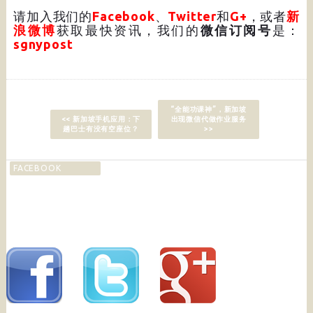
请加入我们的
Facebook
、
Twitter
和
G+
，或者
新
浪微博
获取最快资讯，我们的
微信订阅号
是：
sgnypost
“全能功课神”，新加坡
<< 新加坡手机应用：下
出现微信代做作业服务
趟巴士有没有空座位？
>>
FACEBOOK