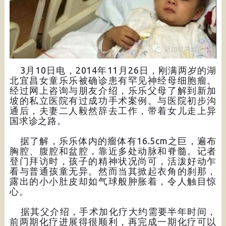
3月10日电，2014年11月26日，刚满两岁的湖
北宜昌女童乐乐被确诊患有罕见神经母细胞瘤。
经过网上咨询与朋友介绍，乐乐父母了解到新加
坡的私立医院有过成功手术案例。与医院初步沟
通后，夫妻二人毅然辞去工作，带着女儿走上异
国求诊之路。
据了解，乐乐体内的瘤体有16.5cm之巨，遍布
胸腔、腹腔和盆腔，靠近多处动脉和脊髓。记者
登门拜访时，孩子的精神状况尚可，活泼好动乍
看与普通孩童无异。然而当其掀起衣角的刹那，
露出的小小肚皮却如气球般肿胀着，令人触目惊
心。
据其父介绍，手术加化疗大约需要半年时间，
前两期化疗进展得很顺利，再完成一期化疗可以