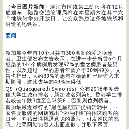
（
今日图片新闻
）滨海市区线第二阶段将在12月
底通车，陆路交通管理局将在本星期六在其中六
个地铁站举办开放日，让公众熟悉这条地铁线和
沿途的地铁站。
要闻
新加坡今年首10个月共有380名新的爱之病患
者。卫生部发布文告表示，在进一步分析首6个月
感染的144个病例后发现97%的爱之病患者是男
性，以及超过一半的患者年龄介于30到49岁。文
告也指出，大约39%的患者在确诊时已经进入末
期阶段，这比去年的49%来得低。
QS（Quacquarelli Symonds）公布2016年度最
佳大学生城市排名，新加坡名列第6。香港学生排
名较去年跌3位至全球第8，巴黎则位列榜首。
新加坡最近举行的“黑色星期五”促销活动中，一
家售卖服装的网店喊出“快强奸我”的招徕顾客的
口号，并贴出性挑逗意味的照片，引发网民的怒
吼。结果网站负责人出面道歉，并取下网页。