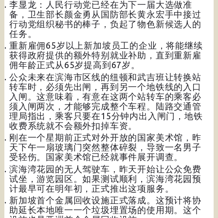
李显龙：人民行动党已经在为下一届大选做准
备，卫生部长颜金勇从国防部长黄永宏手中接过
行动党组织秘书的棒子，负起了物色新候选人的
任务。
重新雇佣65岁以上新加坡员工的企业，将能继续
获得政府提供的额外特别就业补助，直到重新雇
佣年龄正式从65岁提高到67岁。
公众未来在滨海市区线的纽顿和武吉班让转换站
转车时，必须先出闸，再到另一个地铁线的入口
入闸。这意味着，有意在这两个站转车的乘客必
须入闸两次，才能够完成整个车程。陆路交通管
理局指出，乘客只要在15分钟内出入闸门，地铁
收费系统就不会额外扣掉车资。
刚在一个星期前正式对外开放的国家美术馆，昨
天下午一扇玻璃门突然整体碎裂，导致一名男子
受轻伤。国家美术馆已经就事件展开调查。
滨海湾花园的无人驾驶车，昨天开始让公众免费
试坐，游览园区。如果测试顺利，滨海湾花园预
计最早可在明年初，正式推出这项服务。
新加坡首个金属回收设施正式落成。这预计将协
助延长本地唯一一个垃圾埋置场的使用期。这个