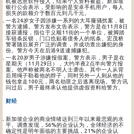
机被恶意软件侵入，结果个人资料被盗。新加坡
银行公会表示，受影响的是安卓手机用户，每人
损失的款额介于数百元到几千元。
一名24岁女子因涉嫌一系列的大耳窿骚扰案，被
警方逮捕。警方发布文告表示，警方是在11月8日
接获通报，指位于义顺11街的一个单位，被脚踏
车链条反锁，门口也贴着债务人的纸条。宏茂桥
警署随后展开广泛的调查，并成功查出嫌犯的身
份。警方今天在后港9道逮捕嫌犯。
一名20岁男子涉嫌报假案。警方表示，男子是在
星期天（11月29日），大约半夜2点半向警方报
案。他声称被两名不明人士袭击。其中一人从背
后用绳子勒着他的脖子，同时另外一人则从他的
钱包拿走100元，两名劫匪之后逃离现场。警方讯
问过后，男子最终承认他提供虚假资料给警方。
财经
新加坡企业的商业情绪达到三年以来最悲观的水
平。调查发现，56%的企业认为，全球经济的不
确定性是明年面临的主要挑战，21%的企业认