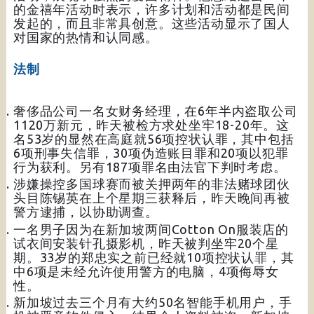
的金禧年活动时表示，许多计划和活动都是民间
发起的，而且非常具创意。这些活动显示了国人
对国家的热情和认同感。
法制
奢侈品公司一名女财务经理，在6年半内盗取公司
1120万新元，昨天被检方求处坐牢18-20年。这
名53岁的显然在高庭就56项控状认罪，其中包括
6项刑事失信罪，30项伪造账目罪和20项以犯罪
行为获利。另有187项罪名由法官下判时考虑。
涉嫌操控多国球赛而被关押两年的非法赌球团伙
头目陈锡英在上个星期三获释后，昨天晚间再被
警方逮捕，以协助调查。
一名男子因为在新加坡两间Cotton On服装店的
试衣间安装针孔摄影机，昨天被判坐牢20个星
期。33岁的郑忠实之前已经就10项控状认罪，其
中6项是未经允许使用警方的电脑，4项侮辱女
性。
新加坡过去三个月有大约50名智能手机用户，手