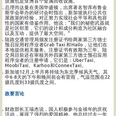
设施也是亚洲首个金属回收设施。
总理尚达曼在美国华盛顿，出席著名智库布鲁金
斯学会举办的研讨会时指出，新加坡执行公共住
屋政策的经验，对正努力实现社会平等和具包容
性的国家有借鉴作用。他说：“我们的秘密武器就
是社区邻里，它们的设计和成分构造为社区融合
以及互动，提供了最大空间。”
陆路交通管理局颁发注册证书给两家第三方德士
预召应用程序业者Grab Taxi 和Hailo，让他们在
本地提供相关服务。注册证书有效期为三年。陆
交局目前还在审核另外四家第三方德士预召应用
程序业者的注册申请，它们是：UberTaxi、
MoobiTaxi、Karhoo和ConnexTaxi。
新加坡12月上半月将持续为东北季候风天气。其
中6-8天的下午和晚间前会有雷雨，气温范围在22
摄氏度到33摄氏度之间。
政要言论
财政部长王瑞杰说，国人积极参与金禧年的庆祝
活动，展现了强烈的爱国精神。他总结过去一年