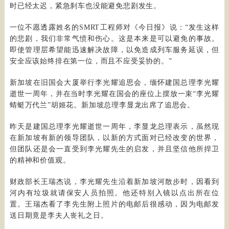
时已经太迟，紧急刹车也没能避免悲剧发生。
一位不愿透露姓名的SMRT工程师对《今日报》说：“发生这样
的悲剧，我们非常气愤和伤心。这是本来是可以避免的事故。
即使管理层希望能迅速解决故障，以免造成列车服务延误，但
安全应该始终排在第一位，而且不应受妥协的。”
新加坡在旧国会大厦举行李光耀追思会，缅怀建国总理李光耀
逝世一周年，并在当时李光耀在国会的座位上摆放一束“李光耀
蜻蜓万代兰”胡姬花。新加坡总理李显龙出席了追思会。
昨天是建国总理李光耀逝世一周年，李显龙总理表示，虽然现
在新加坡有新的领导团队，以新的方式面对已经改变的世界，
但团队还是会一直受到李光耀先生的启发，并且坚信他所捍卫
的精神和价值观。
财政部长王瑞杰说，李光耀先生沿着新加坡河散步时，因看到
河内有垃圾就请保安人员拍照。他还特别入镜以点出所在位
置。王瑞杰看了李先生附上照片的电邮后很感动，因为电邮发
送日期竟是李夫人丧礼之日。