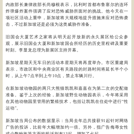
内政部长兼律政部长尚穆根表示，比利时首都布鲁塞尔的连环
炸弹爆炸案件强调了应对恐怖威胁所面对的挑战。他今天在一
项社区活动上重申，新加坡将大规模地提升措施来应对恐怖袭
击，不过新加坡还是必须为这类威胁作准备。
旧国会大厦艺术之家将从明天起开放新的永久展区给公众参
观，展示旧国会大厦和新加坡国会所经历的历史里程碑及重要
时刻。李显龙总理为新展区主持开幕。
新加坡星期天无车日的活动本星期天将再度举办。市区重建局
表示，市政区和中央商业区有关路段的封路时间将延长半个小
时，从上午7点半到上午10点，禁止车辆川行。
在新加坡动物园的两只大熊猫凯凯和嘉嘉在为第二次的交配做
准备。鉴于上次的经验，新加坡野生动物园表示，今年将采用
在其他动物园里管用的繁殖技术，包括让凯凯在住处中进行“性
运动”。
新加坡当局公布的数据显示：当局去年总共接获91起针对网络
广告的投诉，比前年大幅增加约一倍。另外，指广告侮辱女性
或少数种族等方面的投诉则有13起，增加了七起。