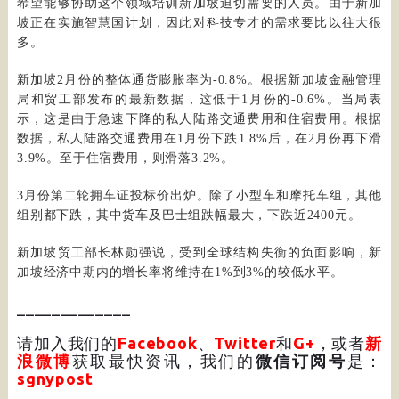
希望能够协助这个领域培训新加坡迫切需要的人员。由于新加
坡正在实施智慧国计划，因此对科技专才的需求要比以往大很
多。
新加坡2月份的整体通货膨胀率为-0.8%。根据新加坡金融管理
局和贸工部发布的最新数据，这低于1月份的-0.6%。当局表
示，这是由于急速下降的私人陆路交通费用和住宿费用。根据
数据，私人陆路交通费用在1月份下跌1.8%后，在2月份再下滑
3.9%。至于住宿费用，则滑落3.2%。
3月份第二轮拥车证投标价出炉。除了小型车和摩托车组，其他
组别都下跌，其中货车及巴士组跌幅最大，下跌近2400元。
新加坡贸工部长林勋强说，受到全球结构失衡的负面影响，新
加坡经济中期内的增长率将维持在1%到3%的较低水平。
_____________
请加入我们的
Facebook
、
Twitter
和
G+
，或者
新
浪微博
获取最快资讯，我们的
微信订阅号
是：
sgnypost