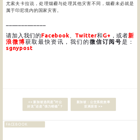
尤索夫卡拉说，处理烟霾与处理其他灾害不同，烟霾未必就是
属于印尼境内的国家灾害。
_____________
请加入我们的
Facebook
、
Twitter
和
G+
，或者
新
浪微博
获取最快资讯，我们的
微信订阅号
是：
sgnypost
<< 新加坡选民是“叶公
新加坡：公交系统效率
好龙”还是“强力维稳”？
亚洲居首 >>
FACEBOOK